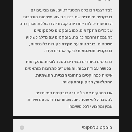
לצד דגמי הבובקט הסטנדרטיים, אנו מציעים גם
בובקטים מיוחדים
שתוכננו לביצוע משימות מורכבות
הדורשות יכולות ייחודיות. קטגוריה זו כוללת מגוון רחב
של כלים מתקדמים, כמו
בובקטים טלסקופיים
להעמסה והרמה לגובה,
בובקטים עם מזלג
לשינוע
משטחים,
בובקטים עם מקדח
לקידוח כלונסאות,
בובקטים מטאטאים
לניקוי אתרים ועוד.
בובקטים מיוחדים מצוידים
בטכנולוגיות מתקדמות
ובכושר עבודה גבוה
, ומאפשרים פתרונות מותאמים
אישית לפרויקטים בתחומי
הבנייה, התשתיות,
החקלאות, הניקיון והתעשייה
.
אנו מספקים את כל סוגי הבובקטים המיוחדים
להשכרה לפי שעה, יום, שבוע או חודש
, עם שירות
אמין ומקצועי לכל משימה!
בובקט טלסקופי