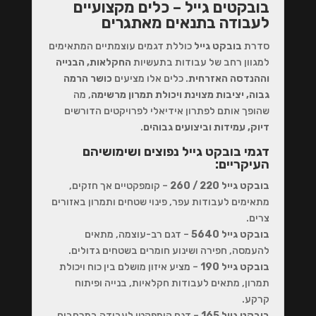
בובקטים גייל – כלים מקצועיים
לעבודה בתנאים מאתגרים
סדרת
בובקט גייל
כוללת דגמים עוצמתיים המתאימים
למגוון רחב של עבודות בתעשיות
החקלאות, הבנייה
וההנדסה האזרחית
. כלים אלו מציעים
כושר הרמה
גבוה, יציבות מצוינת ויכולת תמרון מרשימה
, מה
שהופך אותם לפתרון אידיאלי לפרויקטים הדורשים
דיוק, עמידות וביצועים גבוהים
.
דגמי בובקט גייל נפוצים ושימושיהם
העיקריים:
בובקט גייל 220 / 260
– קומפקטיים אך חזקים,
מתאימים לעבודות עפר, פינוי שטחים ותמרון באזורים
צרים.
בובקט גייל 5640
– דגם רב-עוצמה, מתאים
להעמסה, חפירה ושינוע חומרים בשטחים גדולים.
בובקט גייל 190
– מציע איזון מושלם בין כוח ויכולת
תמרון, מתאים לעבודות חקלאיות, בנייה ופיתוח
קרקע.
בובקט גייל 165
– דגם קומפקטי לעבודה במרחבים