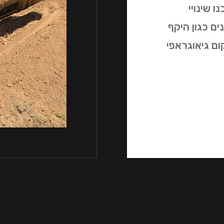
 שינויי
ם כגון היקף
ום גיאוגראפי