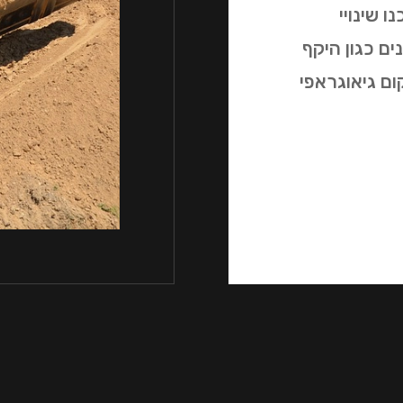
 שינויי
ם כגון היקף
ום גיאוגראפי